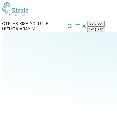
CTRL+K KISA YOLU İLE
Soru Sor
HIZLICA ARAYIN
Giriş Yap