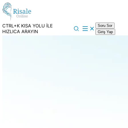
CTRL+K KISA YOLU İLE
Soru Sor
HIZLICA ARAYIN
Giriş Yap