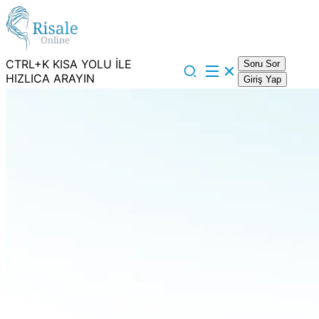
CTRL+K KISA YOLU İLE
Soru Sor
HIZLICA ARAYIN
Giriş Yap