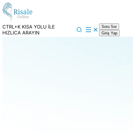
CTRL+K KISA YOLU İLE
Soru Sor
HIZLICA ARAYIN
Giriş Yap