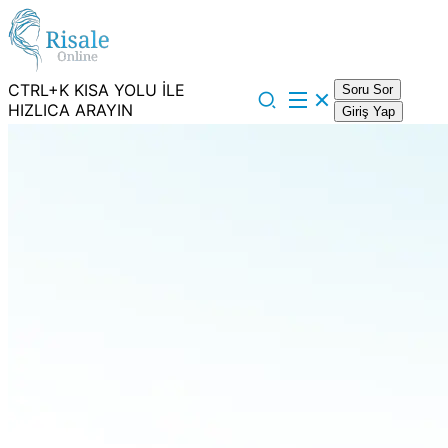
CTRL+K KISA YOLU İLE
Soru Sor
HIZLICA ARAYIN
Giriş Yap