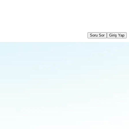
Soru Sor
Giriş Yap