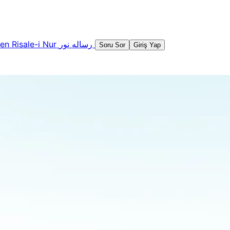
şen
Risale-i Nur
رساله نور
Soru Sor
Giriş Yap