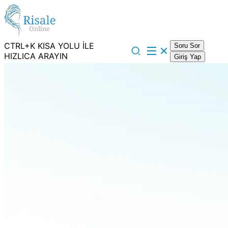
CTRL+K KISA YOLU İLE
Soru Sor
HIZLICA ARAYIN
Giriş Yap