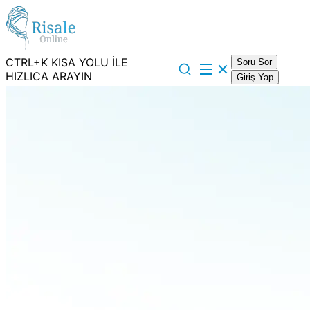
CTRL+K KISA YOLU İLE
Soru Sor
HIZLICA ARAYIN
Giriş Yap