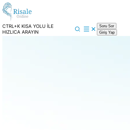
CTRL+K KISA YOLU İLE
Soru Sor
HIZLICA ARAYIN
Giriş Yap