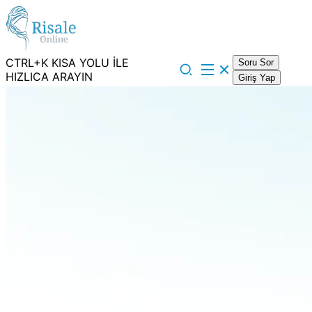
CTRL+K KISA YOLU İLE
Soru Sor
HIZLICA ARAYIN
Giriş Yap