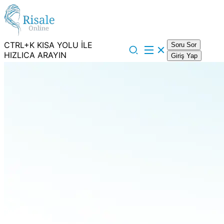
CTRL+K KISA YOLU İLE
Soru Sor
HIZLICA ARAYIN
Giriş Yap