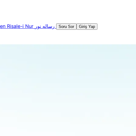
şen
Risale-i Nur
رساله نور
Soru Sor
Giriş Yap