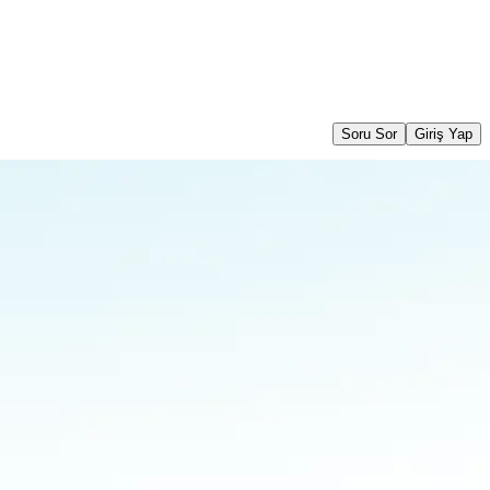
Soru Sor
Giriş Yap