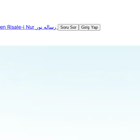
şen
Risale-i Nur
رساله نور
Soru Sor
Giriş Yap