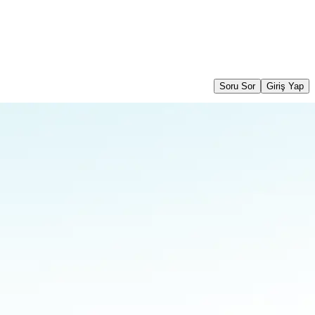
Soru Sor
Giriş Yap