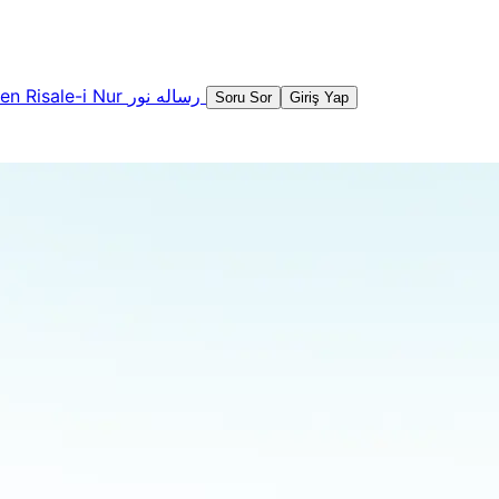
şen
Risale-i Nur
رساله نور
Soru Sor
Giriş Yap