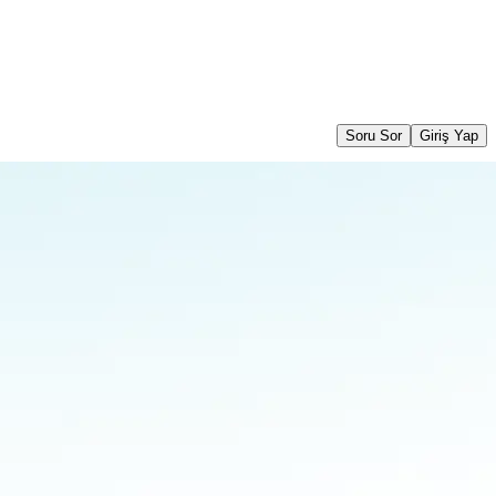
Soru Sor
Giriş Yap