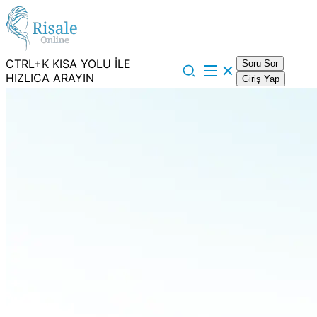
CTRL+K KISA YOLU İLE
Soru Sor
HIZLICA ARAYIN
Giriş Yap