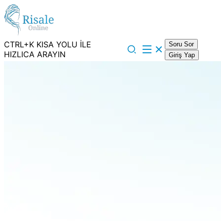
CTRL+K KISA YOLU İLE
Soru Sor
HIZLICA ARAYIN
Giriş Yap