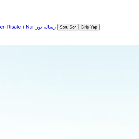
şen
Risale-i Nur
رساله نور
Soru Sor
Giriş Yap