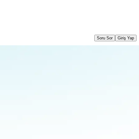
Soru Sor
Giriş Yap