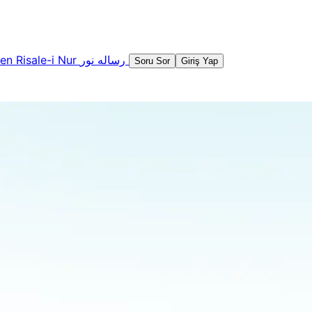
şen
Risale-i Nur
رساله نور
Soru Sor
Giriş Yap