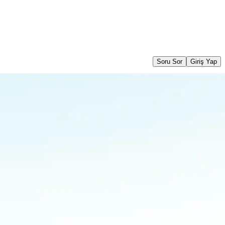
Soru Sor
Giriş Yap