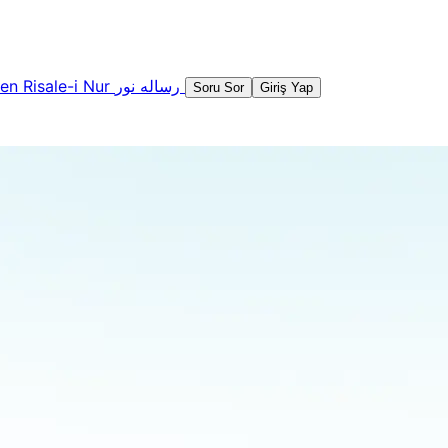
şen
Risale-i Nur
رساله نور
Soru Sor
Giriş Yap