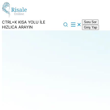
CTRL+K KISA YOLU İLE
Soru Sor
HIZLICA ARAYIN
Giriş Yap