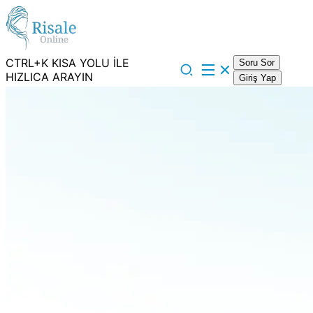
CTRL+K KISA YOLU İLE
Soru Sor
HIZLICA ARAYIN
Giriş Yap