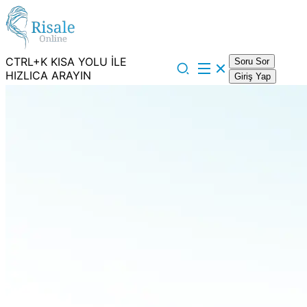
CTRL+K KISA YOLU İLE
Soru Sor
HIZLICA ARAYIN
Giriş Yap