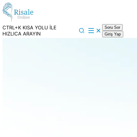
CTRL+K KISA YOLU İLE
Soru Sor
HIZLICA ARAYIN
Giriş Yap