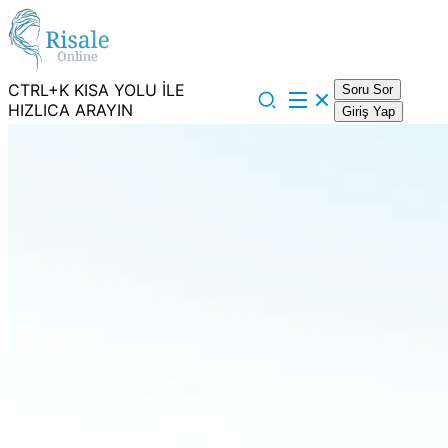
CTRL+K KISA YOLU İLE
Soru Sor
HIZLICA ARAYIN
Giriş Yap