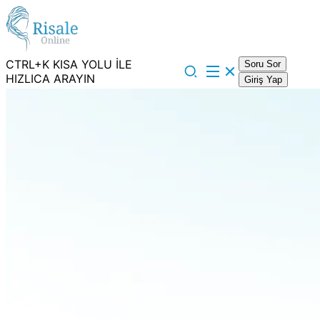
CTRL+K KISA YOLU İLE
Soru Sor
HIZLICA ARAYIN
Giriş Yap