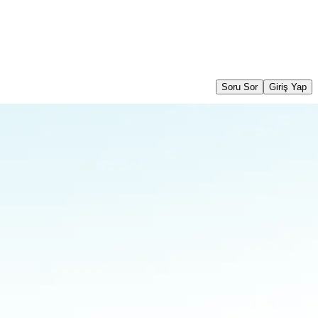
Soru Sor
Giriş Yap