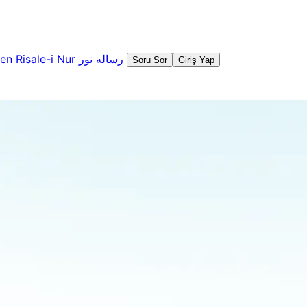
şen
Risale-i Nur
رساله نور
Soru Sor
Giriş Yap