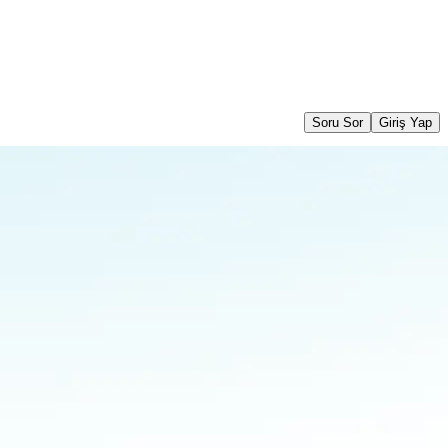
Soru Sor
Giriş Yap