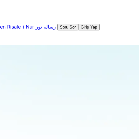
şen
Risale-i Nur
رساله نور
Soru Sor
Giriş Yap