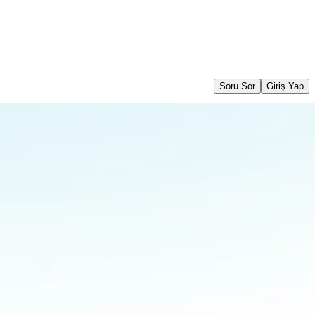
Soru Sor
Giriş Yap