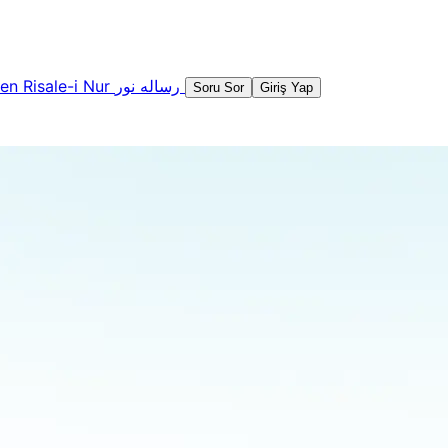
şen
Risale-i Nur
رساله نور
Soru Sor
Giriş Yap