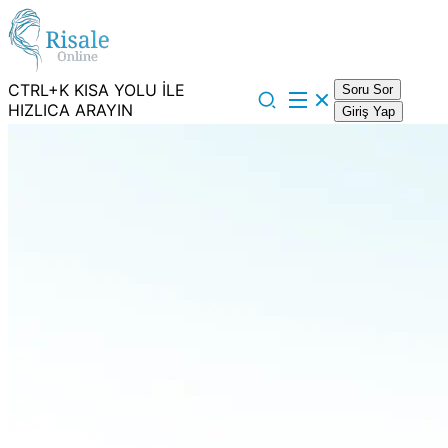
CTRL+K KISA YOLU İLE
Soru Sor
HIZLICA ARAYIN
Giriş Yap