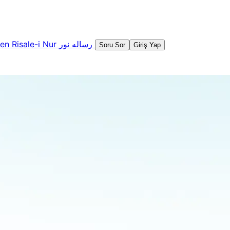
şen
Risale-i Nur
رساله نور
Soru Sor
Giriş Yap