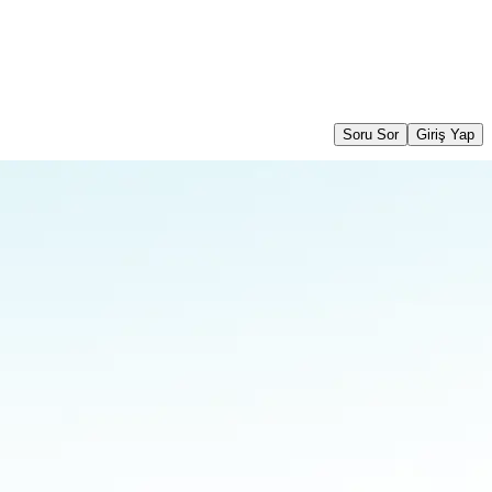
Soru Sor
Giriş Yap