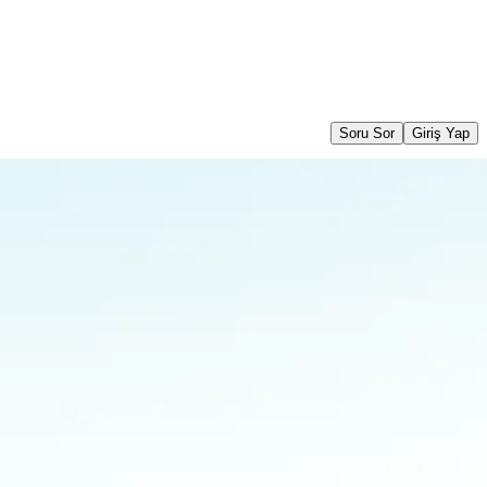
Soru Sor
Giriş Yap