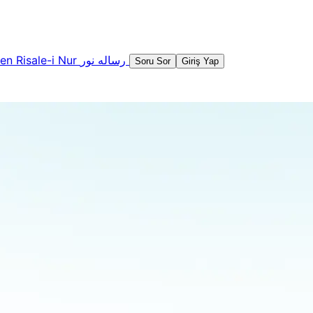
şen
Risale-i Nur
رساله نور
Soru Sor
Giriş Yap