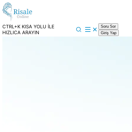
CTRL+K KISA YOLU İLE
Soru Sor
HIZLICA ARAYIN
Giriş Yap