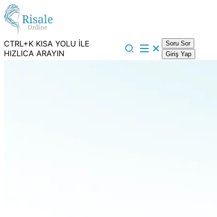
CTRL+K KISA YOLU İLE
Soru Sor
HIZLICA ARAYIN
Giriş Yap