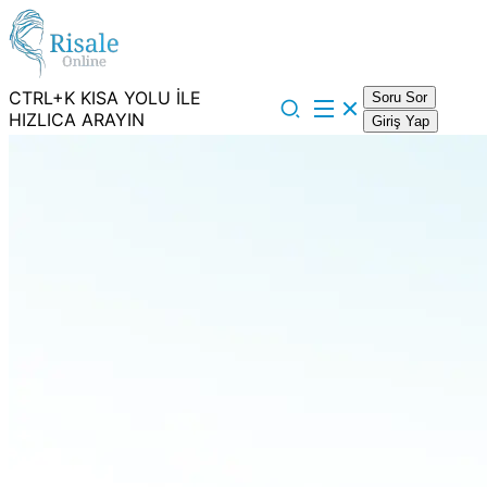
CTRL+K KISA YOLU İLE
Soru Sor
HIZLICA ARAYIN
Giriş Yap