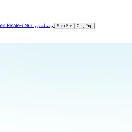
şen
Risale-i Nur
رساله نور
Soru Sor
Giriş Yap