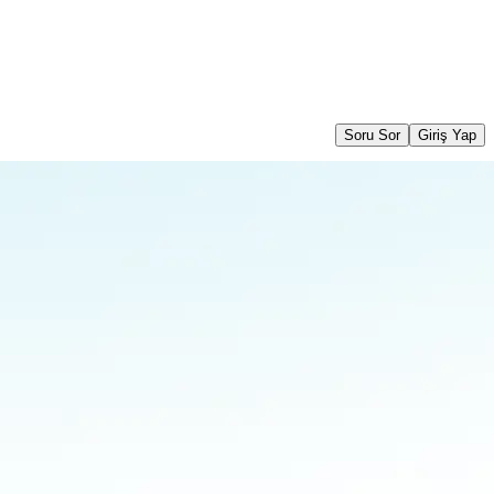
Soru Sor
Giriş Yap