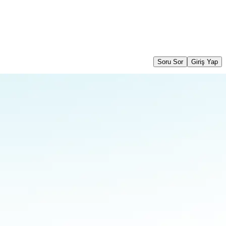
Soru Sor
Giriş Yap