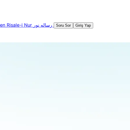
şen
Risale-i Nur
رساله نور
Soru Sor
Giriş Yap