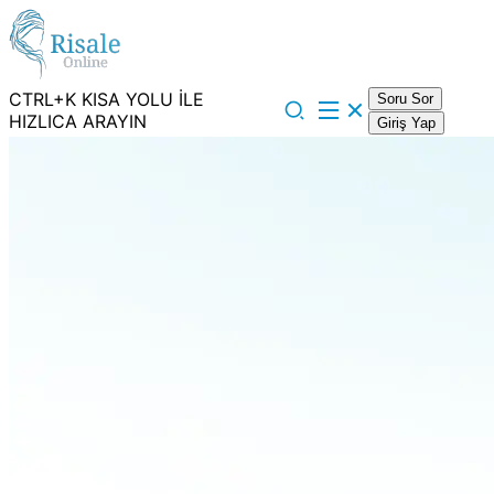
CTRL+K KISA YOLU İLE
Soru Sor
HIZLICA ARAYIN
Giriş Yap