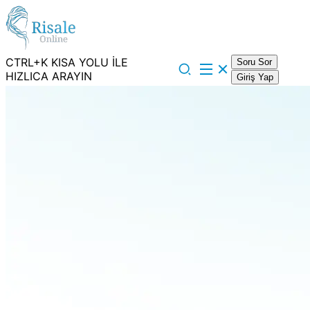
CTRL+K KISA YOLU İLE
Soru Sor
HIZLICA ARAYIN
Giriş Yap