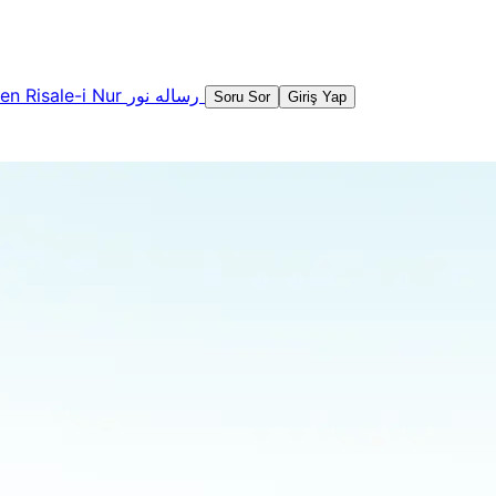
şen
Risale-i Nur
رساله نور
Soru Sor
Giriş Yap