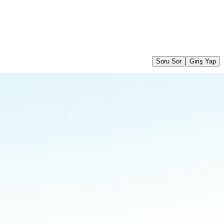
Soru Sor
Giriş Yap