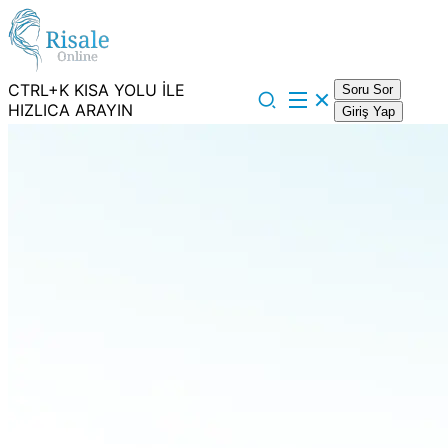
CTRL+K KISA YOLU İLE
Soru Sor
HIZLICA ARAYIN
Giriş Yap