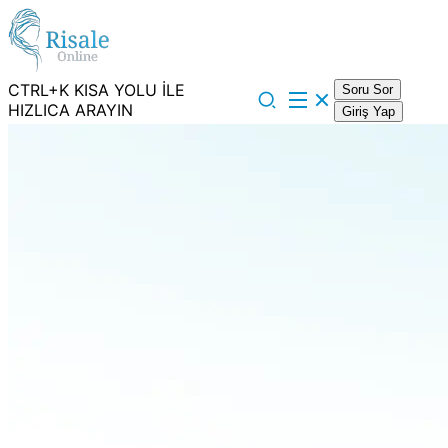
CTRL+K KISA YOLU İLE
Soru Sor
HIZLICA ARAYIN
Giriş Yap