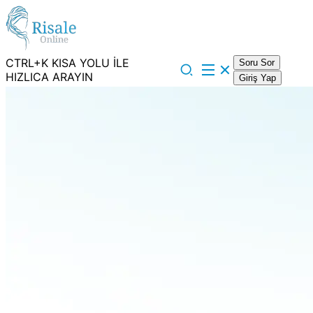
CTRL+K KISA YOLU İLE
Soru Sor
HIZLICA ARAYIN
Giriş Yap