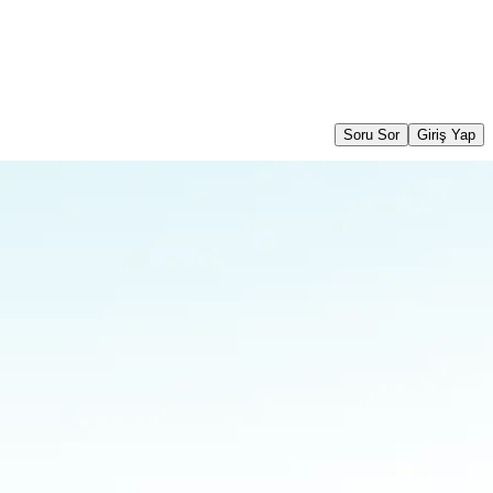
Soru Sor
Giriş Yap