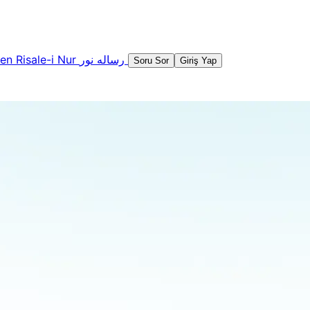
şen
Risale-i Nur
رساله نور
Soru Sor
Giriş Yap