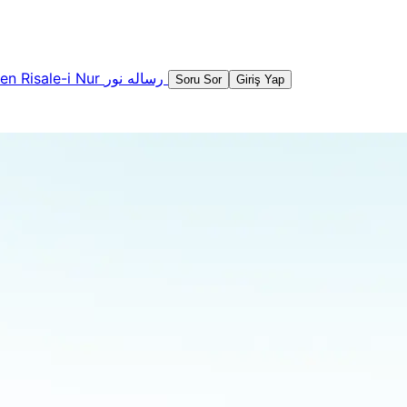
şen
Risale-i Nur
رساله نور
Soru Sor
Giriş Yap