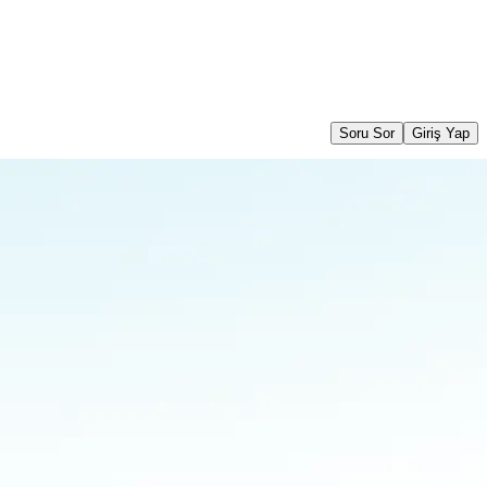
Soru Sor
Giriş Yap