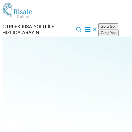
CTRL+K KISA YOLU İLE
Soru Sor
HIZLICA ARAYIN
Giriş Yap