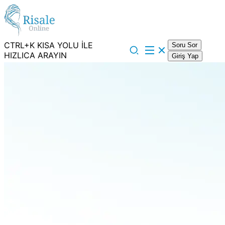
CTRL+K KISA YOLU İLE
Soru Sor
HIZLICA ARAYIN
Giriş Yap