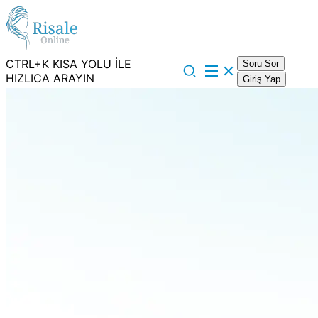
CTRL+K KISA YOLU İLE
Soru Sor
HIZLICA ARAYIN
Giriş Yap