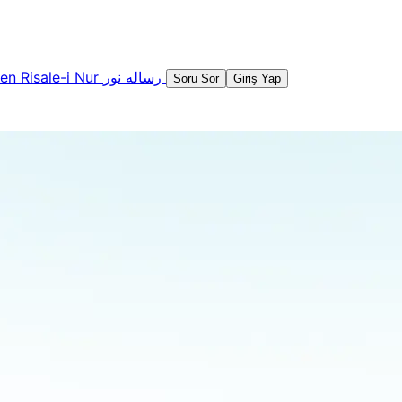
şen
Risale-i Nur
رساله نور
Soru Sor
Giriş Yap