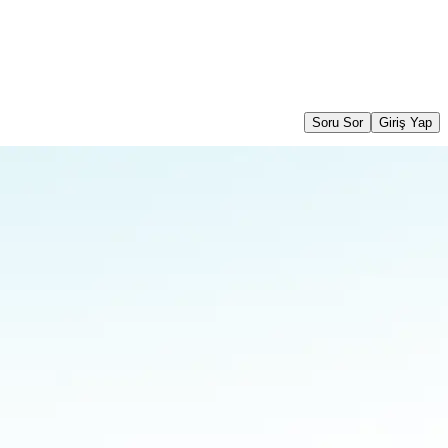
Soru Sor
Giriş Yap