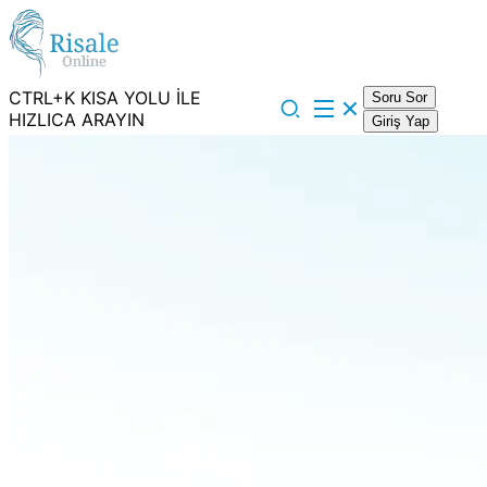
CTRL+K KISA YOLU İLE
Soru Sor
HIZLICA ARAYIN
Giriş Yap