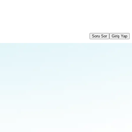
Soru Sor
Giriş Yap