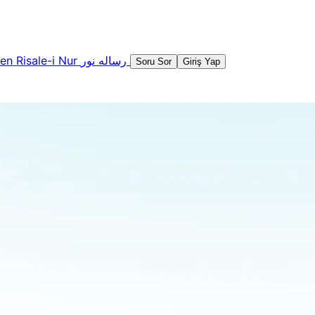
şen
Risale-i Nur
رساله نور
Soru Sor
Giriş Yap